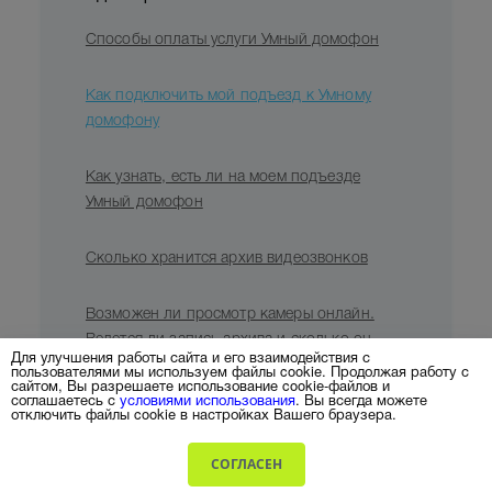
Способы оплаты услуги Умный домофон
Как подключить мой подъезд к Умному
домофону
Как узнать, есть ли на моем подъезде
Умный домофон
Сколько хранится архив видеозвонков
Возможен ли просмотр камеры онлайн.
Ведется ли запись архива и сколько он
Для улучшения работы сайта и его взаимодействия с
хранится
пользователями мы используем файлы cookie. Продолжая работу с
сайтом, Вы разрешаете использование cookie-файлов и
соглашаетесь с
условиями использования
. Вы всегда можете
отключить файлы cookie в настройках Вашего браузера.
Видеонаблюдение
СОГЛАСЕН