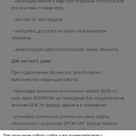
- прокладка кабеля в квартире открытым способом (без
его монтажа по квартире);
- монтаж 2х патч-кордов;
- настройка доступа в интернет на компьютере
Абонента;
- демонстрация работоспособности линии Абоненту.
Для частного дома
При подключении Абонента к сети Интернет
выполняются следующие работы:
- прокладка волоконно-оптического кабеля (ВОК) от
узла связи ВЭЛЛКОМ до помещения без осуществления
монтажа ВОК по фасаду здания и в помещении;
- установка оптической розетки или мини муфты,
Абонентского устройства GPON ONT (Optical Network
Terminal) или медиа-конвертера с SFP модулем;
Для улучшения работы сайта и его взаимодействия с