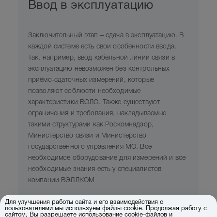
Ввод в эксплуатацию
Заключительный этап – сдача в эксплуатацию. В
каждой системе есть свои особенности ввода.
Так, например, ввод кабельной линии связи в
эксплуатацию невозможен без контрольных
приёмо-сдаточных измерений, которые
позволяют соблюсти необходимые
характеристики ВОЛС. Также существуют
ограничения и требования, накладываемые
такими структурами как Роскомнадзор,
Министерство связи и Министерство
государственного управления МО. Все
необходимое оборудование для измерений и все
необходимые знания есть у специалистов
компании ВЭЛЛКОМ
Приказ Министерства цифрового развития, связи
Для улучшения работы сайта и его взаимодействия с
пользователями мы используем файлы cookie. Продолжая работу с
и массовых коммуникаций РФ от 18 февраля
сайтом, Вы разрешаете использование cookie-файлов и